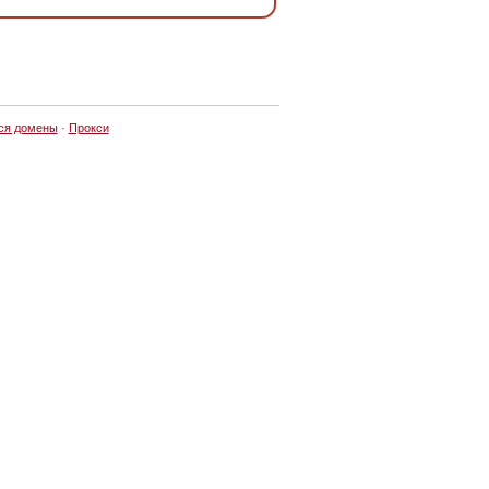
ся домены
·
Прокси