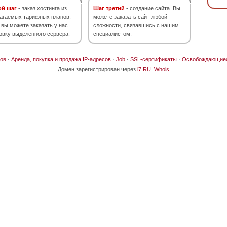
ой шаг
- заказ хостинга из
Шаг третий
- создание сайта. Вы
агаемых тарифных планов.
можете заказать сайт любой
 вы можете заказать у нас
сложности, связавшись с нашим
овку выделенного сервера.
специалистом.
ов
·
Аренда, покупка и продажа IP-адресов
·
Job
·
SSL-сертификаты
·
Освобождающие
Домен зарегистрирован через
i7.RU
.
Whois