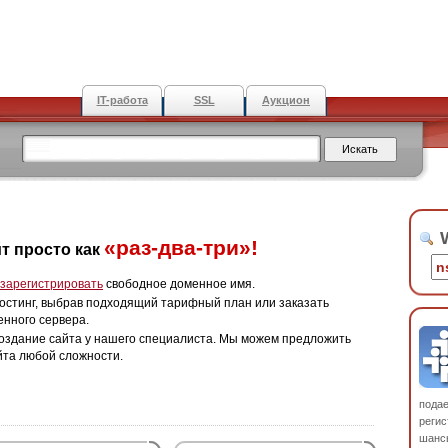
IT-работа
SSL
Аукцион
W
«раз-два-три»!
т просто как
зарегистрировать
свободное доменное имя.
остинг, выбрав подходящий тарифный план или заказать
енного сервера.
оздание сайта у нашего специалиста. Мы можем предложить
йта любой сложности.
пода
регис
шанс